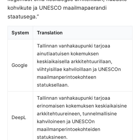
kohvikute ja UNESCO maailmapaerandi
staatusega.”
System
Translation
Tallinnan vanhakaupunki tarjoaa
ainutlaatuisen kokemuksen
keskiaikaisella arkkitehtuurillaan,
Google
viihtyisillae kahviloillaan ja UNESCOn
maailmanperintoekohteen
statuksellaan.
Tallinnan vanhakaupunki tarjoaa
erinomaisen kokemuksen keskiaikaisine
arkkitehtuureineen, tunnelmallisine
DeepL
kahviloineen ja UNESCOn
maailmanperintoekohteiden
statuksineen.