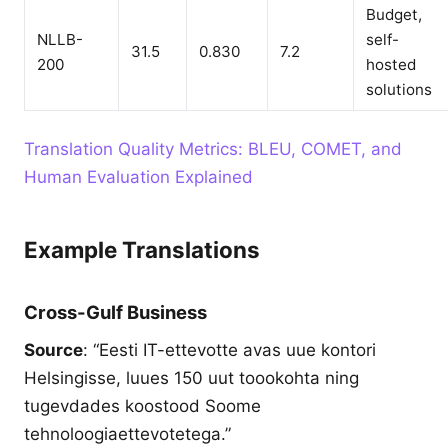
Budget,
NLLB-
self-
31.5
0.830
7.2
200
hosted
solutions
Translation Quality Metrics: BLEU, COMET, and
Human Evaluation Explained
Example Translations
Cross-Gulf Business
Source
: “Eesti IT-ettevotte avas uue kontori
Helsingisse, luues 150 uut toookohta ning
tugevdades koostood Soome
tehnoloogiaettevotetega.”