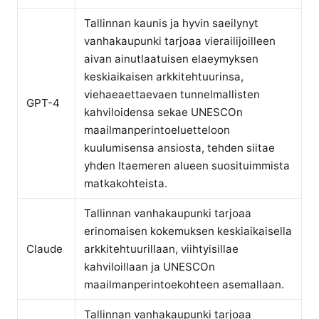
Tallinnan kaunis ja hyvin saeilynyt
vanhakaupunki tarjoaa vierailijoilleen
aivan ainutlaatuisen elaeymyksen
keskiaikaisen arkkitehtuurinsa,
viehaeaettaevaen tunnelmallisten
GPT-4
kahviloidensa sekae UNESCOn
maailmanperintoeluetteloon
kuulumisensa ansiosta, tehden siitae
yhden Itaemeren alueen suosituimmista
matkakohteista.
Tallinnan vanhakaupunki tarjoaa
erinomaisen kokemuksen keskiaikaisella
Claude
arkkitehtuurillaan, viihtyisillae
kahviloillaan ja UNESCOn
maailmanperintoekohteen asemallaan.
Tallinnan vanhakaupunki tarjoaa