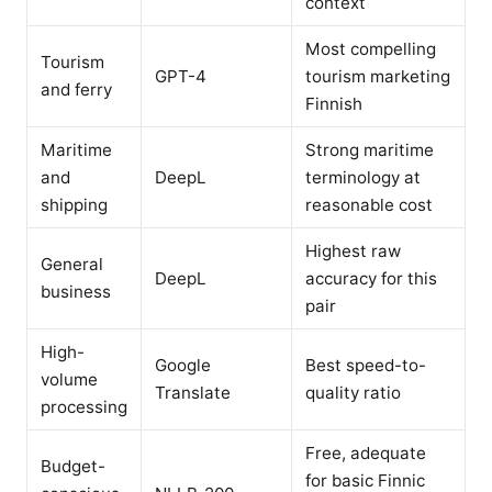
context
Most compelling
Tourism
GPT-4
tourism marketing
and ferry
Finnish
Maritime
Strong maritime
and
DeepL
terminology at
shipping
reasonable cost
Highest raw
General
DeepL
accuracy for this
business
pair
High-
Google
Best speed-to-
volume
Translate
quality ratio
processing
Free, adequate
Budget-
for basic Finnic