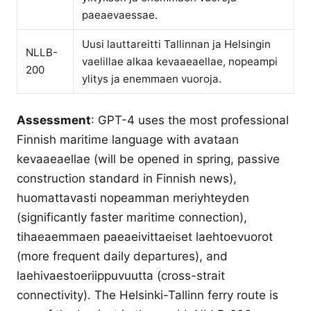
paeaevaessae.
Uusi lauttareitti Tallinnan ja Helsingin
NLLB-
vaelillae alkaa kevaaeaellae, nopeampi
200
ylitys ja enemmaen vuoroja.
Assessment
: GPT-4 uses the most professional
Finnish maritime language with avataan
kevaaeaellae (will be opened in spring, passive
construction standard in Finnish news),
huomattavasti nopeamman meriyhteyden
(significantly faster maritime connection),
tihaeaemmaen paeaeivittaeiset laehtoevuorot
(more frequent daily departures), and
laehivaestoeriippuvuutta (cross-strait
connectivity). The Helsinki-Tallinn ferry route is