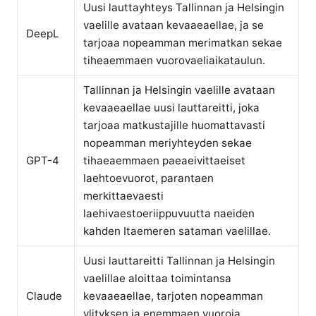
Uusi lauttayhteys Tallinnan ja Helsingin
vaelille avataan kevaaeaellae, ja se
DeepL
tarjoaa nopeamman merimatkan sekae
tiheaemmaen vuorovaeliaikataulun.
Tallinnan ja Helsingin vaelille avataan
kevaaeaellae uusi lauttareitti, joka
tarjoaa matkustajille huomattavasti
nopeamman meriyhteyden sekae
GPT-4
tihaeaemmaen paeaeivittaeiset
laehtoevuorot, parantaen
merkittaevaesti
laehivaestoeriippuvuutta naeiden
kahden Itaemeren sataman vaelillae.
Uusi lauttareitti Tallinnan ja Helsingin
vaelillae aloittaa toimintansa
Claude
kevaaeaellae, tarjoten nopeamman
ylityksen ja enemmaen vuoroja