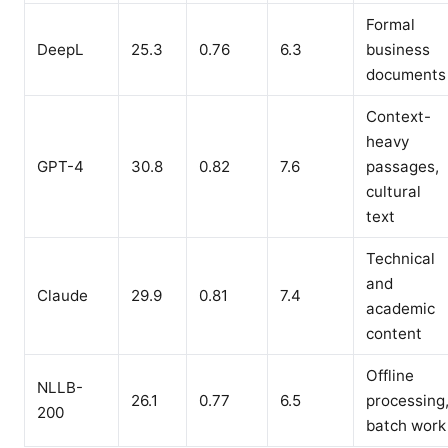
Formal
DeepL
25.3
0.76
6.3
business
documents
Context-
heavy
GPT-4
30.8
0.82
7.6
passages,
cultural
text
Technical
and
Claude
29.9
0.81
7.4
academic
content
Offline
NLLB-
26.1
0.77
6.5
processing
200
batch work