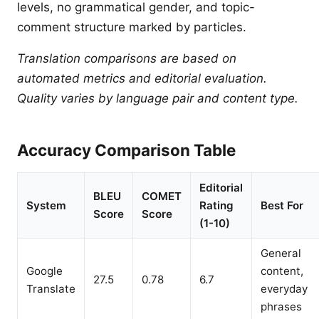
levels, no grammatical gender, and topic-
comment structure marked by particles.
Translation comparisons are based on
automated metrics and editorial evaluation.
Quality varies by language pair and content type.
Accuracy Comparison Table
Editorial
BLEU
COMET
System
Rating
Best For
Score
Score
(1-10)
General
Google
content,
27.5
0.78
6.7
Translate
everyday
phrases