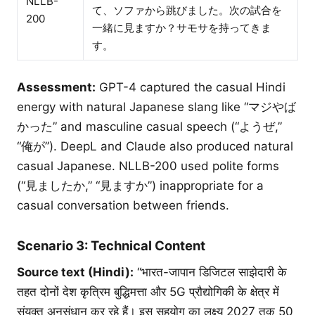
NLLB-
て、ソファから跳びました。次の試合を
200
一緒に見ますか？サモサを持ってきま
す。
Assessment:
GPT-4 captured the casual Hindi
energy with natural Japanese slang like “マジやば
かった” and masculine casual speech (“ようぜ,”
“俺が”). DeepL and Claude also produced natural
casual Japanese. NLLB-200 used polite forms
(“見ましたか,” “見ますか”) inappropriate for a
casual conversation between friends.
Scenario 3: Technical Content
Source text (Hindi):
“भारत-जापान डिजिटल साझेदारी के
तहत दोनों देश कृत्रिम बुद्धिमत्ता और 5G प्रौद्योगिकी के क्षेत्र में
संयुक्त अनुसंधान कर रहे हैं। इस सहयोग का लक्ष्य 2027 तक 50