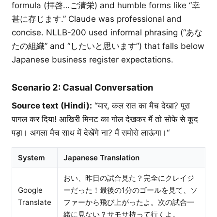
formula (拝啓…ご清栄) and humble forms like “幸
甚に存じます.” Claude was professional and
concise. NLLB-200 used informal phrasing (“あな
たの組織” and “したいと思います”) that falls below
Japanese business register expectations.
Scenario 2: Casual Conversation
Source text (Hindi):
“यार, कल रात का मैच देखा? पूरा
पागल कर दिया! आखिरी मिनट का गोल देखकर मैं तो सोफे से कूद
पड़ा। अगला मैच साथ में देखेंगे ना? मैं समोसे लाऊंगा।“
System
Japanese Translation
おい、昨日の試合見た？完全にクレイジ
Google
ーだった！最後の1分のゴールを見て、ソ
Translate
ファーから飛び上がったよ。次の試合一
緒に見ない？サモサ持って行くよ。