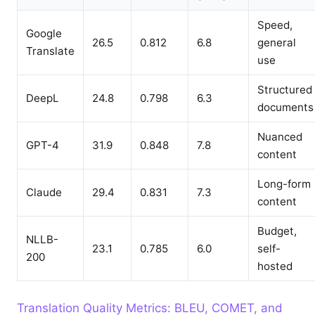
Speed,
Google
26.5
0.812
6.8
general
Translate
use
Structured
DeepL
24.8
0.798
6.3
documents
Nuanced
GPT-4
31.9
0.848
7.8
content
Long-form
Claude
29.4
0.831
7.3
content
Budget,
NLLB-
23.1
0.785
6.0
self-
200
hosted
Translation Quality Metrics: BLEU, COMET, and