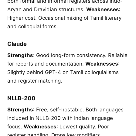
both formal and informal registers across Indo-
Aryan and Dravidian structures.
Weaknesses
:
Higher cost. Occasional mixing of Tamil literary
and colloquial forms.
Claude
Strengths
: Good long-form consistency. Reliable
for reports and documentation.
Weaknesses
:
Slightly behind GPT-4 on Tamil colloquialisms
and register matching.
NLLB-200
Strengths
: Free, self-hostable. Both languages
included in NLLB-200 with Indian language
focus.
Weaknesses
: Lowest quality. Poor
register handling. Drops key modifiers.