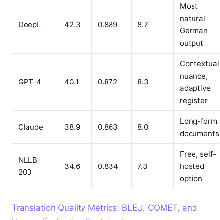
Most
natural
DeepL
42.3
0.889
8.7
German
output
Contextual
nuance,
GPT-4
40.1
0.872
8.3
adaptive
register
Long-form
Claude
38.9
0.863
8.0
documents
Free, self-
NLLB-
34.6
0.834
7.3
hosted
200
option
Translation Quality Metrics: BLEU, COMET, and