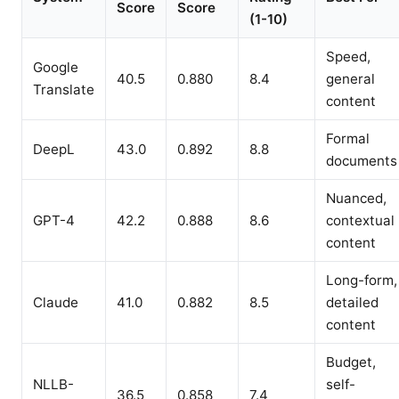
Score
Score
(1-10)
Speed,
Google
40.5
0.880
8.4
general
Translate
content
Formal
DeepL
43.0
0.892
8.8
documents
Nuanced,
GPT-4
42.2
0.888
8.6
contextual
content
Long-form,
Claude
41.0
0.882
8.5
detailed
content
Budget,
NLLB-
self-
36.5
0.858
7.4