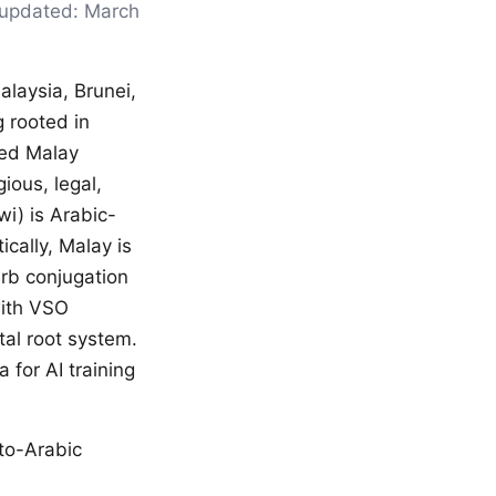
t updated: March
laysia, Brunei,
g rooted in
ced Malay
ious, legal,
wi) is Arabic-
ically, Malay is
rb conjugation
with VSO
al root system.
 for AI training
to-Arabic