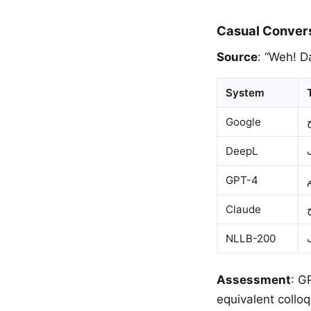
Casual Conver
Source
: “Weh! D
System
Google
DeepL
GPT-4
Claude
NLLB-200
Assessment
: G
equivalent colloquial Arabic including لي