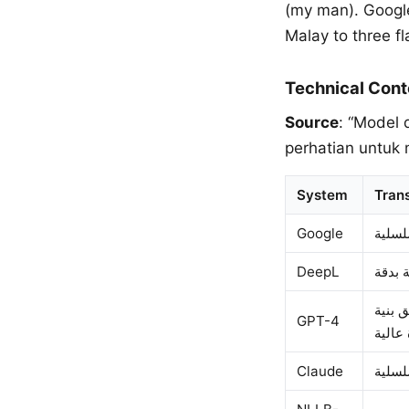
(my man). Googl
Malay to three fl
Technical Cont
Source
: “Model
perhatian untuk
System
Trans
Google
DeepL
لتعلم العميق بنية
GPT-4
Claude