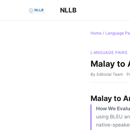
NLLB
Home
/
Language Pa
LANGUAGE PAIRS
Malay to 
By Editorial Team
P
Malay to A
How We Evalu
using BLEU an
native-speaker