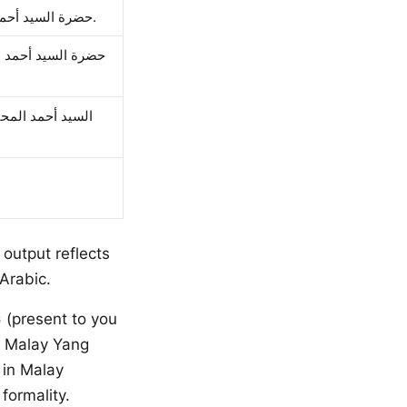
حضرة السيد أحمد، نسعد بإخطاركم بأن طلبكم قد حظي بالموافقة. يرجى مراجعة الوثائق المرفقة.
حضرة السيد أحمد ال
السيد أحمد المحت
output reflects
Arabic.
 in Malay
formality.