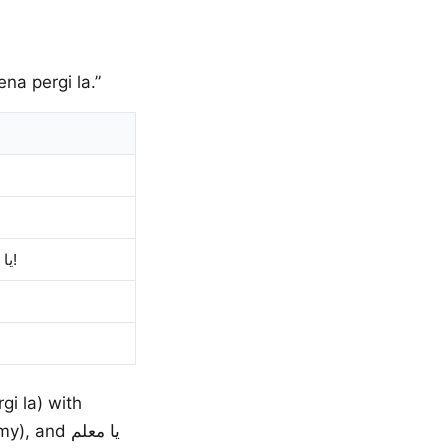
na pergi la.”
يا زلمة! رحت على المطعم الجديد؟ والله الأكل خيالي! لازم تروح عليه يا معلم!
i la) with