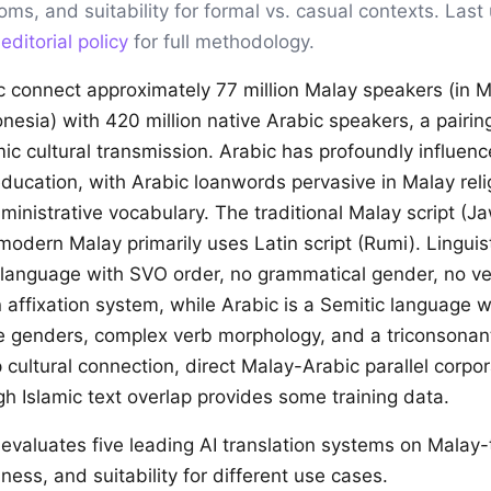
ioms, and suitability for formal vs. casual contexts. Las
r
editorial policy
for full methodology.
 connect approximately 77 million Malay speakers (in Ma
nesia) with 420 million native Arabic speakers, a pairin
mic cultural transmission. Arabic has profoundly influen
ducation, with Arabic loanwords pervasive in Malay relig
ministrative vocabulary. The traditional Malay script (Ja
odern Malay primarily uses Latin script (Rumi). Linguist
language with SVO order, no grammatical gender, no ve
n affixation system, while Arabic is a Semitic language 
e genders, complex verb morphology, and a triconsonant
cultural connection, direct Malay-Arabic parallel corpora
gh Islamic text overlap provides some training data.
evaluates five leading AI translation systems on Malay-
ness, and suitability for different use cases.