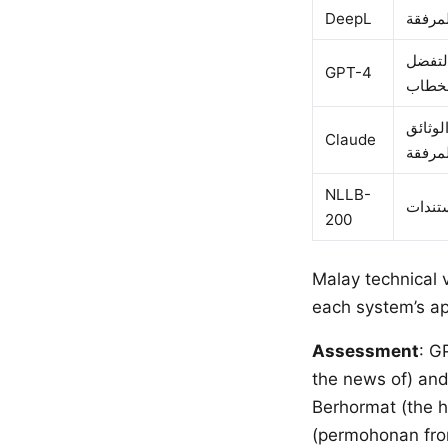
DeepL
التفضل
GPT-4
لوثائق
Claude
NLLB-
200
Malay technical 
each system’s app
Assessment
: GPT
the news of) and طيّ هذا الخطاب (enclosed with this letter), matching the Malay 
Berhormat (the h
(permohonan from