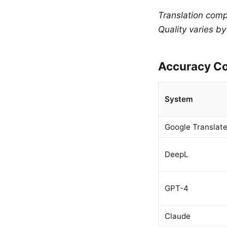
Translation comp
Quality varies b
Accuracy Co
System
Google Translat
DeepL
GPT-4
Claude