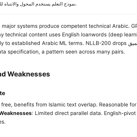
نموذج التعلم يستخدم المحول والانتباه للبيانات.
ll major systems produce competent technical Arabic. GPT-4
lay technical content uses English loanwords (deep learn
 established Arabic ML terms. NLLB-200 drops العميق (deep) and
ata specification, a pattern seen across many pairs.
and Weaknesses
te
, free, benefits from Islamic text overlap. Reasonable for
Weaknesses
: Limited direct parallel data. English-pivot
es.