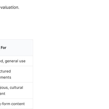
valuation.
 For
d, general use
ctured
uments
ious, cultural
ent
-form content