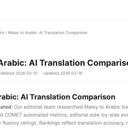
irs
/
Malay to Arabic: AI Translation Comparison
Arabic: AI Translation Compari
ublished
2026-03-10
· Updated
2026-03-16
rabic: AI Translation Comparison
ated:
Our editorial team researched Malay to Arabic tran
d COMET automated metrics, editorial side-by-side eva
 fluency ratings. Rankings reflect translation accuracy, 