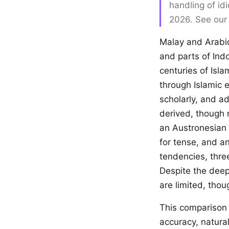
handling of id
2026. See ou
Malay and Arabic
and parts of Indo
centuries of Isla
through Islamic e
scholarly, and ad
derived, though m
an Austronesian 
for tense, and a
tendencies, thre
Despite the deep 
are limited, thou
This comparison 
accuracy, natural