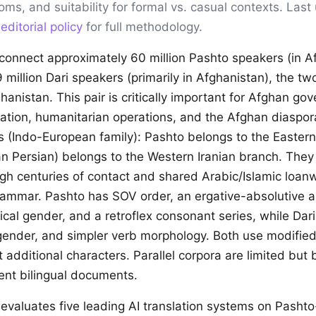
ioms, and suitability for formal vs. casual contexts. Las
r
editorial policy
for full methodology.
connect approximately 60 million Pashto speakers (in 
 million Dari speakers (primarily in Afghanistan), the two
anistan. This pair is critically important for Afghan gov
tion, humanitarian operations, and the Afghan diaspor
s (Indo-European family): Pashto belongs to the Eastern
an Persian) belongs to the Western Iranian branch. The
gh centuries of contact and shared Arabic/Islamic loanw
 grammar. Pashto has SOV order, an ergative-absolutive a
cal gender, and a retroflex consonant series, while Dar
ender, and simpler verb morphology. Both use modified 
t additional characters. Parallel corpora are limited but 
nt bilingual documents.
evaluates five leading AI translation systems on Pashto