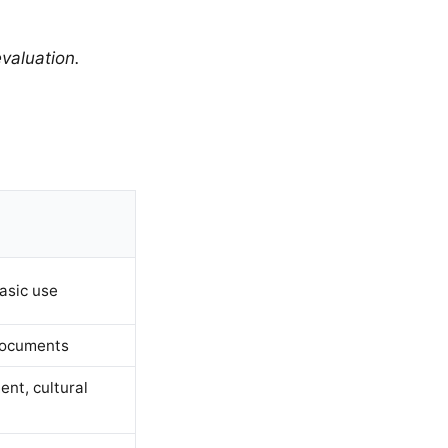
valuation.
asic use
documents
nt, cultural