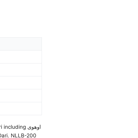
luding اوهوی