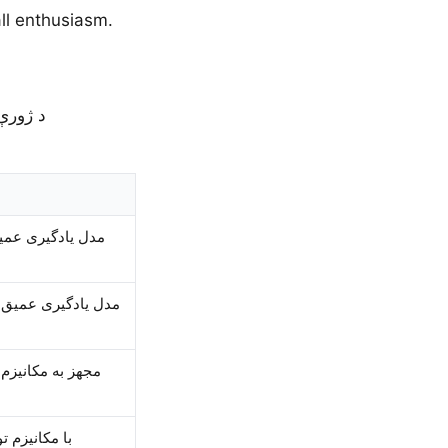
nstead of casual برو, and strips all enthusiasm.
مدل یادگیری عمیق
مدل یادگیری عمیق مع