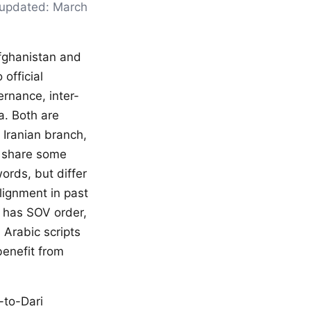
t updated: March
Afghanistan and
 official
ernance, inter-
a. Both are
 Iranian branch,
y share some
ords, but differ
lignment in past
i has SOV order,
Arabic scripts
benefit from
-to-Dari