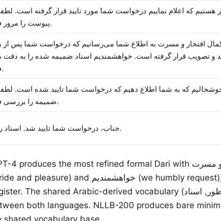
هستیم که اعلام نماییم درخواست شما مورد تایید قرار گرفته است. لطفاً
پیوست را مرور فرمایید.
کمال افتخار و مسرت به اطلاع شما می‌رسانیم که درخواست شما پس از 
ید و تصویب قرار گرفته است. خواهشمندیم اسناد ضمیمه شده را به دقت 
فرمایید.
وشحالیم که به شما اطلاع دهیم که درخواست شما تایید شده است. لطفاً
ضمیمه را بررسی فرمایید.
جناب، درخواست شما تایید شد. اسناد را ببینید.
T-4 produces the most refined formal Dari with با کمال افتخار و مسرت
and خواهشمندیم (we humbly request), matching the
r. The shared Arabic-derived vocabulary (محترم, منظور, اسناد)
between both languages. NLLB-200 produces bare minim
e shared vocabulary base.