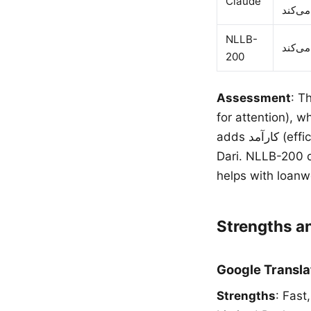
Claude
NLLB-
200
Assessment
: The 
for attention), 
adds کارآمد (efficient) and uses بهره می‌برد (benefits from), producing natural technical
Dari. NLLB-200 drops عمیق (deep) and oversimplifies. The shared 
helps with loanw
Strengths 
Google Transla
Strengths
: Fast