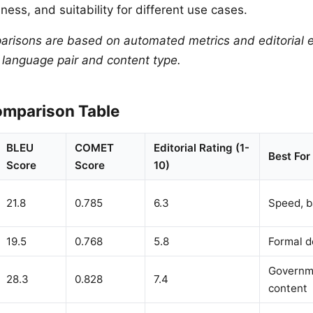
ness, and suitability for different use cases.
arisons are based on automated metrics and editorial e
y language pair and content type.
mparison Table
BLEU
COMET
Editorial Rating (1-
Best For
Score
Score
10)
21.8
0.785
6.3
Speed, b
19.5
0.768
5.8
Formal 
Governme
28.3
0.828
7.4
content