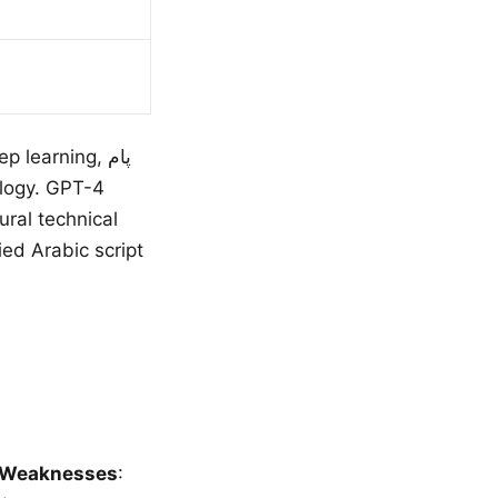
ology. GPT-4
Weaknesses
: