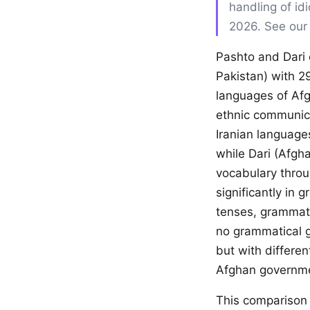
handling of id
2026. See ou
Pashto and Dari 
Pakistan) with 29
languages of Afgh
ethnic communica
Iranian language
while Dari (Afgh
vocabulary throu
significantly in
tenses, grammati
no grammatical g
but with differen
Afghan governme
This comparison 