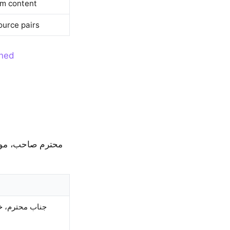
m content
urce pairs
ined
جناب محترم، خ