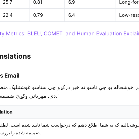
25.7
0.81
6.9
Long-for
22.4
0.79
6.4
Low-reso
ity Metrics: BLEU, COMET, and Human Evaluation Expla
nslations
s Email
دی. مهرباني وکړئ ضمیمه شوي اسناد وګورئ.”
lation
وشحالیم که به شما اطلاع دهیم که درخواست شما تایید شده است. لطفاً
ضمیمه شده را بررسی کنید.