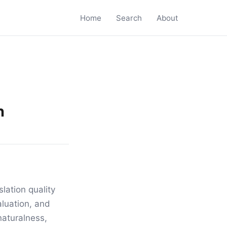
Home
Search
About
n
lation quality
luation, and
naturalness,