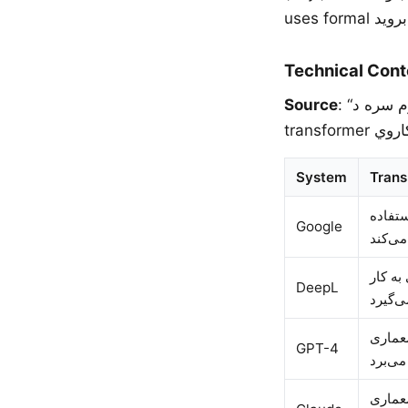
Technical Cont
Source
: “د ژورې زده کړې ماډل د پرله پسې ډاټا پروسس کولو لپاره د پام میکانیزم سره د
System
Trans
ستفاده
Google
د
به کار
DeepL
ری عمیق از معماری
GPT-4
یری عمیق از معماری