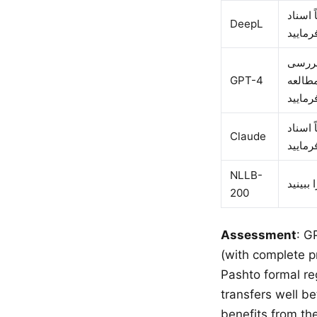
 اسناد
DeepL
بررسی
GPT-4
مطالعه
 اسناد
Claude
NLLB-
200
Assessment
: GP
(with complete pride and pleasure) 
Pashto formal registe
transfers well 
benefits from th