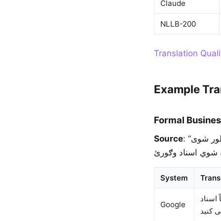
Claude
NLLB-200
Translation Qual
Example Tra
Formal Busines
Source
: “محترم صاحب، موږ خوشحاله یو چې تاسو ته خبر درکړو چې ستاسو غوښتنلیک منظور شوی
System
Trans
 اسناد
Google