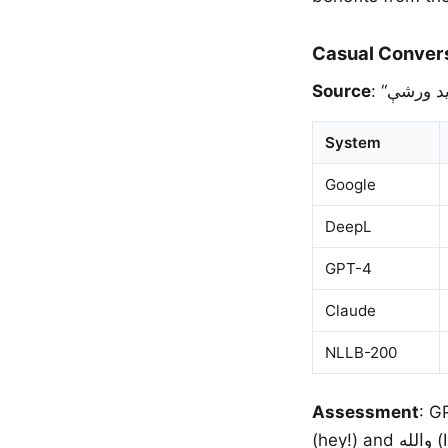
Casual Conver
Source
System
Google
DeepL
GPT-4
Claude
NLLB-200
Assessment
: G
(hey!) and والله (I swear). Google and Claude produce functional casual Dari. NLLB-200