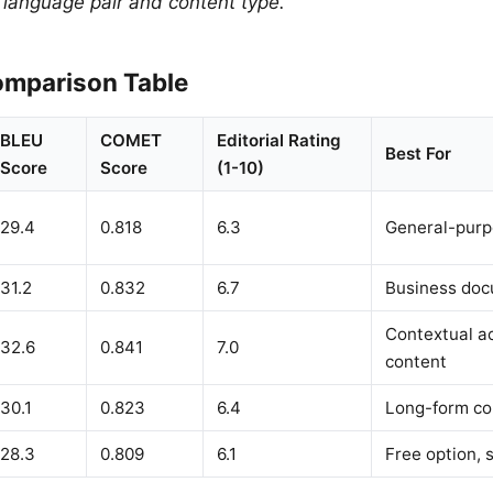
y language pair and content type.
mparison Table
BLEU
COMET
Editorial Rating
Best For
Score
Score
(1-10)
29.4
0.818
6.3
General-purp
31.2
0.832
6.7
Business do
Contextual ac
32.6
0.841
7.0
content
30.1
0.823
6.4
Long-form co
28.3
0.809
6.1
Free option, 