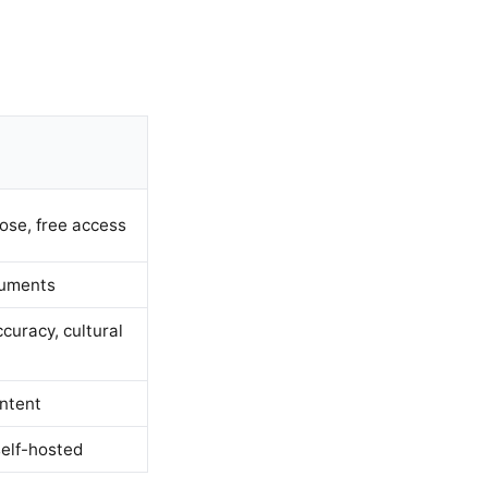
ose, free access
cuments
curacy, cultural
ntent
self-hosted