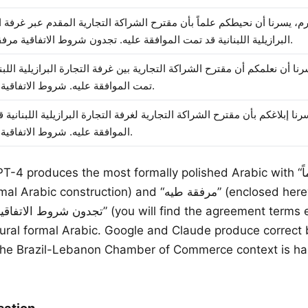
م، يسرنا أن نحيطكم علماً بأن مقترح الشراكة التجارية المقدم عبر غرفة ا
البرازيلية اللبنانية قد تمت الموافقة عليه. تجدون شروط الاتفاقية مرفقة طيه.
نا أن نعلمكم أن مقترح الشراكة التجارية بين غرفة التجارة البرازيلية اللبنا
تمت الموافقة عليه. شروط الاتفاقية مرفقة.
نا إبلاغكم بأن مقترح الشراكة التجارية لغرفة التجارة البرازيلية اللبنانية 
الموافقة عليه. شروط الاتفاقية مرفقة.
T-4 produces the most formally polished Arabic with “نحيطكم علماً” (we
struction) and “مرفقة طيه” (enclosed herewith). DeepL’s
atural formal Arabic. Google and Claude produce correct 
The Brazil-Lebanon Chamber of Commerce context is ha