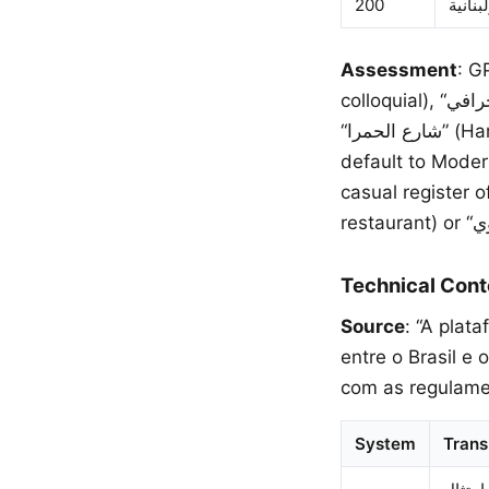
200
Assessment
: GP
colloquial), “خرافي” (amazing, slang), and “عندهم” (they have, colloquial). The reference to
“شارع الحمرا” (Hamra Street in Beirut) is handled correctly by all systems. Other systems
default to Moder
casual register of the 
Technical Cont
Source
: “A plat
entre o Brasil e
com as regulame
System
Trans