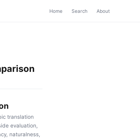
Home
Search
About
mparison
son
ic translation
ide evaluation,
acy, naturalness,