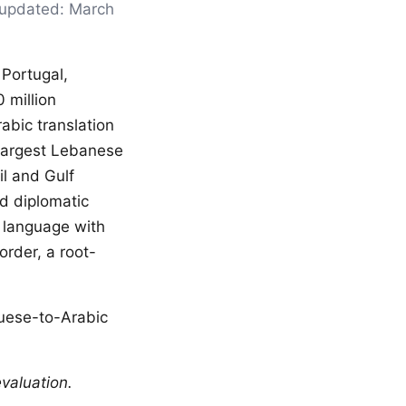
t updated: March
 Portugal,
 million
abic translation
 largest Lebanese
il and Gulf
d diplomatic
 language with
order, a root-
guese-to-Arabic
valuation.