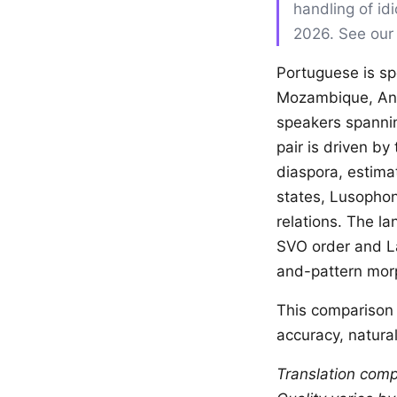
handling of id
2026. See ou
Portuguese is sp
Mozambique, Ango
speakers spannin
pair is driven b
diaspora, estima
states, Lusophon
relations. The l
SVO order and La
and-pattern morph
This comparison 
accuracy, natural
Translation comp