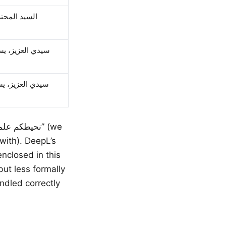
السيد المحتر
سيدي العزيز، يسر
سيدي العزيز، يسر
but less formally
ndled correctly