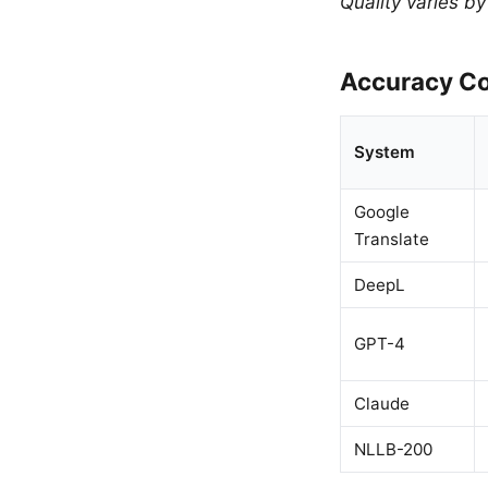
Quality varies b
Accuracy Co
System
Google
Translate
DeepL
GPT-4
Claude
NLLB-200