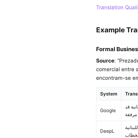
Translation Qual
Example Tra
Formal Busines
Source
: “Prezad
comercial entre 
encontram-se em
System
Trans
نية قد
Google
بنانية
DeepL