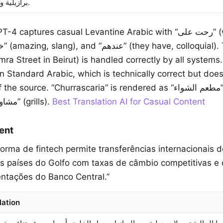
برازيلية ولبنانية.
T-4 captures casual Levantine Arabic with “رحت على” (went to,
n Standard Arabic, which is technically correct but doe
source. “Churrascaria” is rendered as “مطعم الشواء” (barbecue
restaurant) or “مشاوي” (grills).
Best Translation AI for Casual Content
ent
aforma de fintech permite transferências internacionais
 os países do Golfo com taxas de câmbio competitivas 
ntações do Banco Central.”
lation