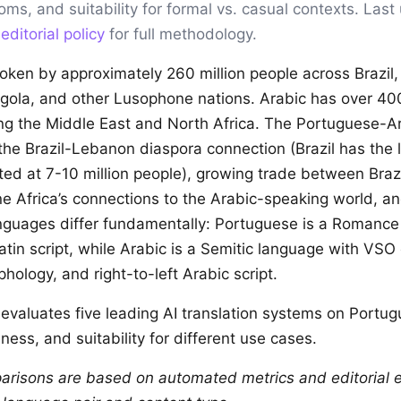
ioms, and suitability for formal vs. casual contexts. Las
r
editorial policy
for full methodology.
oken by approximately 260 million people across Brazil,
la, and other Lusophone nations. Arabic has over 400
g the Middle East and North Africa. The Portuguese-Ar
y the Brazil-Lebanon diaspora connection (Brazil has the
ted at 7-10 million people), growing trade between Braz
e Africa’s connections to the Arabic-speaking world, an
anguages differ fundamentally: Portuguese is a Romance
tin script, while Arabic is a Semitic language with VSO 
ology, and right-to-left Arabic script.
evaluates five leading AI translation systems on Portu
ness, and suitability for different use cases.
arisons are based on automated metrics and editorial e