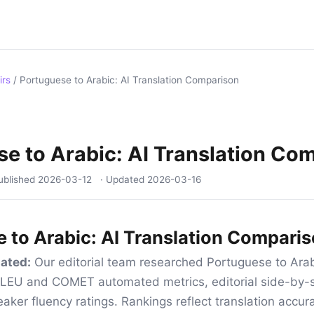
irs
/
Portuguese to Arabic: AI Translation Comparison
e to Arabic: AI Translation Co
ublished
2026-03-12
· Updated
2026-03-16
 to Arabic: AI Translation Compari
ated:
Our editorial team researched Portuguese to Arab
 BLEU and COMET automated metrics, editorial side-by-s
aker fluency ratings. Rankings reflect translation accur