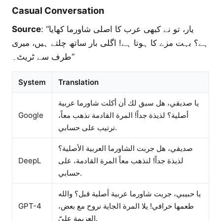
Casual Conversation
Source
: “یار، تو نے کبھی عرب کا اصلی شاورما کھایا
ہے؟ بہت مزے کا ہوتا ہے! اگلی بار ساتھ چلتے ہیں، میری
طرف سے ٹریٹ۔“
System
Translation
يا صديقي، هل سبق لك أن أكلت شاورما عربية
Google
أصلية؟ لذيذة جداً! المرة القادمة نذهب معاً،
ترتيب على حسابي.
صديقي، هل جربت الشاورما العربية الأصلية؟
DeepL
لذيذة جداً! لنذهب معاً المرة القادمة، على
حسابي.
يا حبيبي، جربت شاورما عربية أصلية قبل؟ والله
GPT-4
طعمها خرافي! يلا المرة الجاية نروح مع بعض،
العزيمة عليّ.