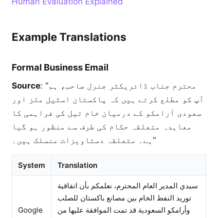
Human Evaluation Explained
Example Translations
Formal Business Email
Source
: “محترم جناب ڈائریکٹر جنرل صاحب، ہم
آپ کو مطلع کرتے ہیں کہ پاکستان اسٹیل ملز اور
سعودی آرامکو کے درمیان خام تیل کی فراہمی کا
معاہدہ متعلقہ حکام کی طرف سے منظور ہو گیا
ہے۔ متعلقہ دستاویزات منسلک ہیں۔“
System
Translation
سيدي المدير العام المحترم، نعلمكم بأن اتفاقية
توريد النفط الخام بين مصانع باكستان للصلب
Google
وأرامكو السعودية قد تمت الموافقة عليها من