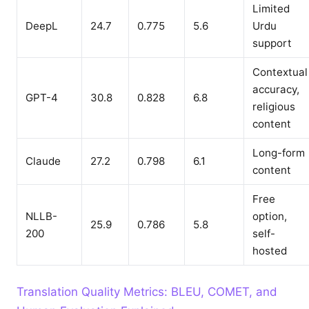
Limited
DeepL
24.7
0.775
5.6
Urdu
support
Contextual
accuracy,
GPT-4
30.8
0.828
6.8
religious
content
Long-form
Claude
27.2
0.798
6.1
content
Free
NLLB-
option,
25.9
0.786
5.8
200
self-
hosted
Translation Quality Metrics: BLEU, COMET, and