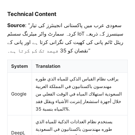
Technical Content
Source
: “سعودی عرب میں پاکستانی انجینئرز کی تیار
کردہ سمارٹ واٹر میٹرنگ سسٹم IoT سینسرز کے ذریعے
ریئل ٹائم پانی کی کھپت کی نگرانی کرتا ہے اور پانی کے
نقصان کو 35 فیصد تک کم کرتا ہے۔“
System
Translation
يراقب نظام القياس الذكي للمياه الذي طوره
مهندسون باكستانيون في المملكة العربية
Google
السعودية استهلاك المياه في الوقت الفعلي من
خلال أجهزة استشعار إنترنت الأشياء ويقلل فقد
المياه بنسبة 35%.
يستخدم نظام العدادات الذكية للمياه الذي
طوره مهندسون باكستانيون في السعودية
DeepL